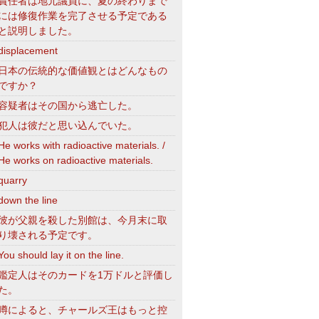
責任者は地元議員に、夏の終わりまで
には修復作業を完了させる予定である
と説明しました。
displacement
日本の伝統的な価値観とはどんなもの
ですか？
容疑者はその国から逃亡した。
犯人は彼だと思い込んでいた。
He works with radioactive materials. /
He works on radioactive materials.
quarry
down the line
彼が父親を殺した別館は、今月末に取
り壊される予定です。
You should lay it on the line.
鑑定人はそのカードを1万ドルと評価し
た。
噂によると、チャールズ王はもっと控