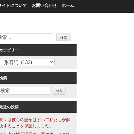
サイトについて
お問い合わせ
ホーム
検
索
カテゴリー
カ
テ
ゴ
検索
リ
検
ー
索
最近の投稿
我々は彼らの懸念はすべて私たちが解
決することを保証しました。