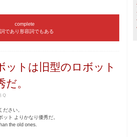
complete
詞であり形容詞でもある
ボットは旧型のロボット
秀だ。
 Q
ください。
ボット よりかなり優秀だ。
than the old ones.