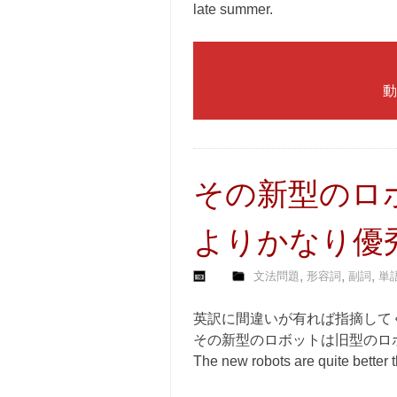
late summer.
動
その新型のロ
よりかなり優
,
,
,
文法問題
形容詞
副詞
単語
英訳に間違いが有れば指摘して
その新型のロボットは旧型のロ
The new robots are quite better 