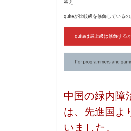
答え
quiteが比較級を修飾している
quiteは最上級は修飾す
For programmers and gamer
中国の緑内障
は、先進国よ
いました。