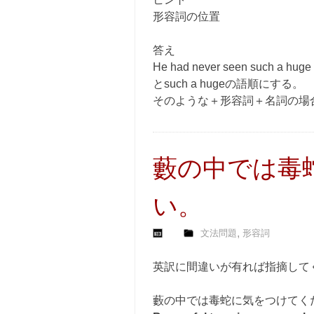
形容詞の位置
答え
He had never seen such a huge 
とsuch a hugeの語順にする。
そのような＋形容詞＋名詞の場合、s
藪の中では毒
い。
,
文法問題
形容詞
英訳に間違いが有れば指摘して
藪の中では毒蛇に気をつけてく