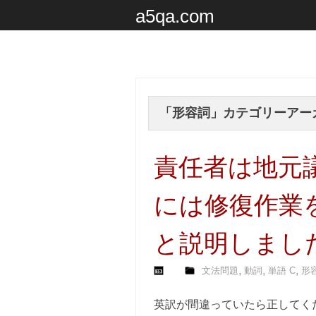
a5qa.com
「
形容詞
」カテゴリーアー
責任者は地元
には修復作業
と説明しまし
,
,
,
文法問題
動詞
単語 C
形
英訳が間違っていたら正してく