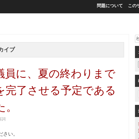
問題について
この
カイブ
議員に、夏の終わりまで
を完了させる予定である
た。
容詞
ださい。