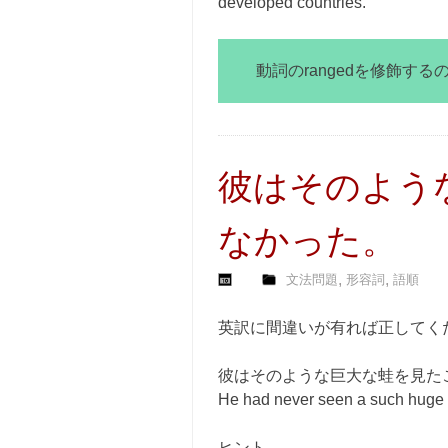
developed countries.
動詞のrangedを修飾す
彼はそのよう
なかった。
,
,
文法問題
形容詞
語順
英訳に間違いが有れば正してく
彼はそのような巨大な蛙を見た
He had never seen a such huge 
ヒント