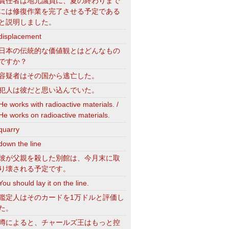
責任者は地元議員に、夏の終わりまで
には修復作業を完了させる予定である
と説明しました。
displacement
日本の伝統的な価値観とはどんなもの
ですか？
容疑者はその国から逃亡した。
犯人は彼だと思い込んでいた。
He works with radioactive materials. /
He works on radioactive materials.
quarry
down the line
彼が父親を殺した別館は、今月末に取
り壊される予定です。
You should lay it on the line.
鑑定人はそのカードを1万ドルと評価し
た。
噂によると、チャールズ王はもっと控