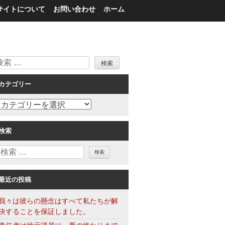
サイトについて
お問い合わせ
ホーム
検
索
カテゴリー
カ
テ
ゴ
検索
リ
検
ー
索
最近の投稿
我々は彼らの懸念はすべて私たちが解
決することを保証しました。