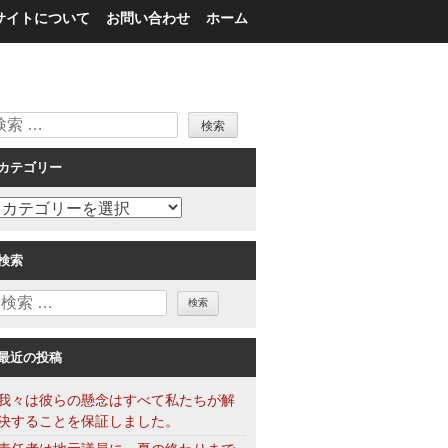
サイトについて
お問い合わせ
ホーム
検
索
カテゴリー
カ
テ
ゴ
検索
リ
検
ー
索
最近の投稿
我々は彼らの懸念はすべて私たちが解
決することを保証しました。