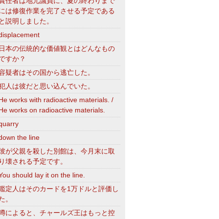
責任者は地元議員に、夏の終わりまで
には修復作業を完了させる予定である
と説明しました。
displacement
日本の伝統的な価値観とはどんなもの
ですか？
容疑者はその国から逃亡した。
犯人は彼だと思い込んでいた。
He works with radioactive materials. /
He works on radioactive materials.
quarry
down the line
彼が父親を殺した別館は、今月末に取
り壊される予定です。
You should lay it on the line.
鑑定人はそのカードを1万ドルと評価し
た。
噂によると、チャールズ王はもっと控