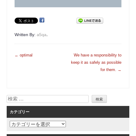
.
Written By:
a5qa
投
←
optimal
We have a responsibility to
稿
keep it as safely as possible
ナ
for them.
→
ビ
ゲ
ー
検
シ
索
ョ
カテゴリー
ン
カ
テ