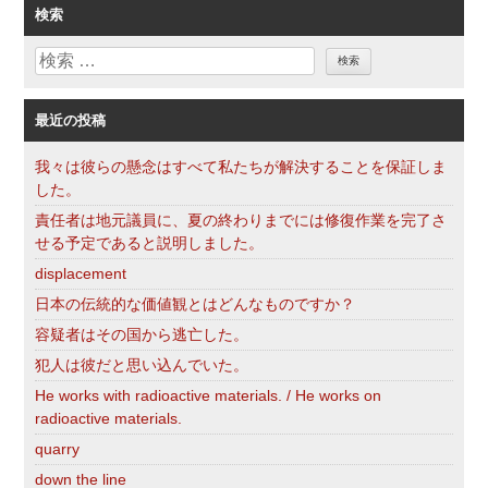
ゴ
検索
リ
検
ー
索
最近の投稿
我々は彼らの懸念はすべて私たちが解決することを保証しま
した。
責任者は地元議員に、夏の終わりまでには修復作業を完了さ
せる予定であると説明しました。
displacement
日本の伝統的な価値観とはどんなものですか？
容疑者はその国から逃亡した。
犯人は彼だと思い込んでいた。
He works with radioactive materials. / He works on
radioactive materials.
quarry
down the line