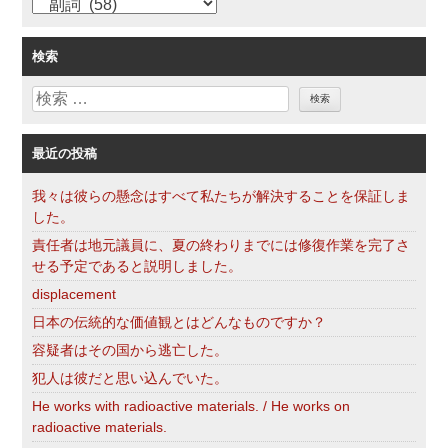
カ
ン
テ
ゴ
検索
リ
検
ー
索
最近の投稿
我々は彼らの懸念はすべて私たちが解決することを保証しま
した。
責任者は地元議員に、夏の終わりまでには修復作業を完了さ
せる予定であると説明しました。
displacement
日本の伝統的な価値観とはどんなものですか？
容疑者はその国から逃亡した。
犯人は彼だと思い込んでいた。
He works with radioactive materials. / He works on
radioactive materials.