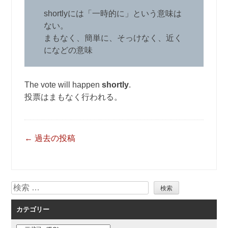
shortlyには「一時的に」という意味は
ない。
まもなく、簡単に、そっけなく、近く
になどの意味
The vote will happen
shortly
.
投票はまもなく行われる。
投
←
過去の投稿
稿
ナ
ビ
検
ゲ
索
ー
カテゴリー
シ
ョ