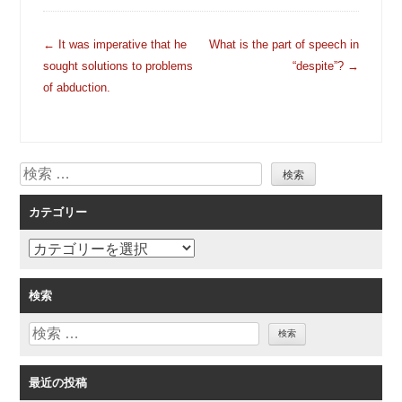
投
←
It was imperative that he
What is the part of speech in
稿
sought solutions to problems
“despite”?
→
ナ
of abduction.
ビ
ゲ
ー
検
シ
索
ョ
カテゴリー
ン
カ
テ
ゴ
検索
リ
検
ー
索
最近の投稿