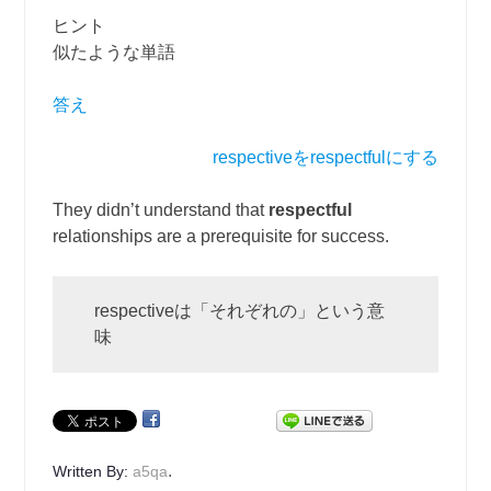
ヒント
似たような単語
答え
respectiveをrespectfulにする
They didn’t understand that
respectful
relationships are a prerequisite for success.
respectiveは「それぞれの」という意
味
.
Written By:
a5qa