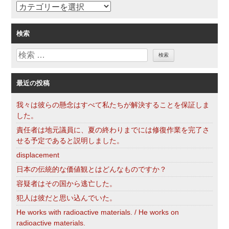
カ
テ
ゴ
検索
リ
検
ー
索
最近の投稿
我々は彼らの懸念はすべて私たちが解決することを保証しま
した。
責任者は地元議員に、夏の終わりまでには修復作業を完了さ
せる予定であると説明しました。
displacement
日本の伝統的な価値観とはどんなものですか？
容疑者はその国から逃亡した。
犯人は彼だと思い込んでいた。
He works with radioactive materials. / He works on
radioactive materials.