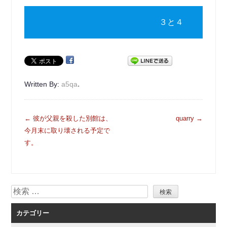
３と４
.
Written By:
a5qa
投
←
彼が父親を殺した別館は、
quarry
→
稿
今月末に取り壊される予定で
ナ
す。
ビ
ゲ
ー
検
シ
索
ョ
カテゴリー
ン