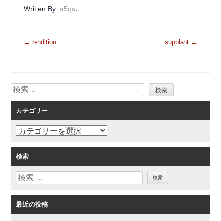
.
Written By:
a5qa
投
←
rendition
supplant
→
稿
ナ
ビ
検
ゲ
索
ー
カテゴリー
シ
ョ
カ
ン
テ
ゴ
検索
リ
検
ー
索
最近の投稿