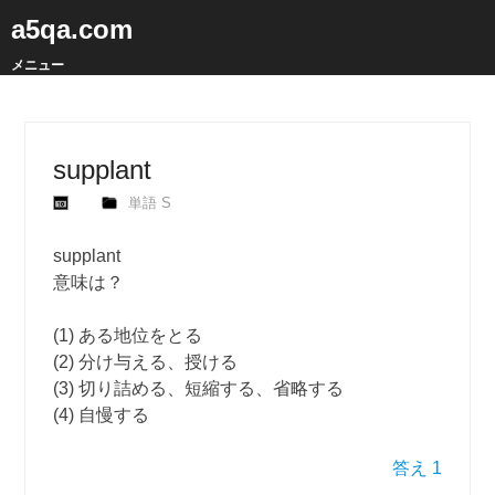
a5qa.com
メニュー
supplant
単語 S
supplant
意味は？
(1) ある地位をとる
(2) 分け与える、授ける
(3) 切り詰める、短縮する、省略する
(4) 自慢する
答え 1