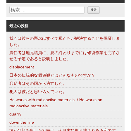
リ
検
ー
索
最近の投稿
我々は彼らの懸念はすべて私たちが解決することを保証しま
した。
責任者は地元議員に、夏の終わりまでには修復作業を完了さ
せる予定であると説明しました。
displacement
日本の伝統的な価値観とはどんなものですか？
容疑者はその国から逃亡した。
犯人は彼だと思い込んでいた。
He works with radioactive materials. / He works on
radioactive materials.
quarry
down the line
彼が父親を殺した別館は、今月末に取り壊される予定です。