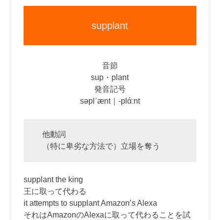
supplant
音節
sup・plant
発音記号
səplˈænt｜‐plάːnt
他動詞
（特に卑劣な方法で）立場を奪う
supplant the king
王に取って代わる
it attempts to supplant Amazon’s Alexa
それはAmazonのAlexaに取って代わることを試