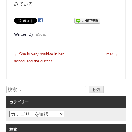
みている
.
Written By:
a5qa
投
←
She is very positive in her
mar
→
稿
school and the district.
ナ
ビ
ゲ
検
ー
索
シ
カテゴリー
ョ
ン
カ
テ
ゴ
検索