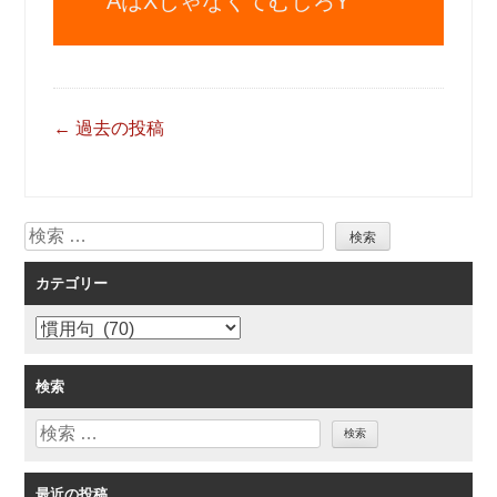
AはXじゃなくてむしろY
投
←
過去の投稿
稿
ナ
ビ
検
ゲ
索
ー
カテゴリー
シ
ョ
カ
ン
テ
ゴ
検索
リ
検
ー
索
最近の投稿