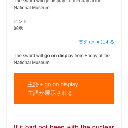
The sword will go display from Friday at the
National Museum.
ヒント
展示
答え go onにする
The sword will
go on displa
y from Friday at the
National Museum.
主語＋go on display
主語が展示される
If it had not been with the nuclear