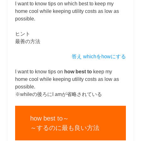
I want to know tips on which best to keep my
home cool while keeping utility costs as low as
possible.
ヒント
最善の方法
答え whichをhowにする
I want to know tips on
how best to
keep my
home cool while keeping utility costs as low as
possible.
※whileの後ろにI amが省略されている
how best to～
～するのに最も良い方法