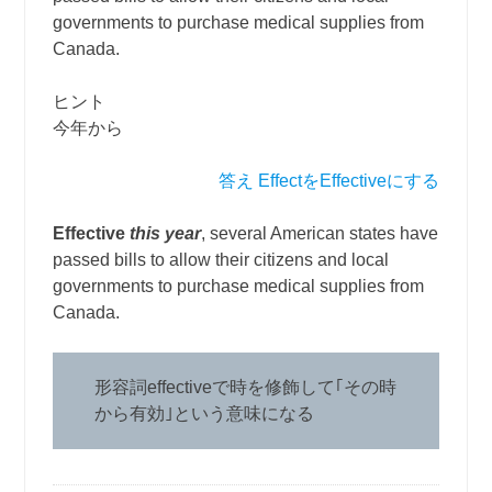
governments to purchase medical supplies from
Canada.
ヒント
今年から
答え EffectをEffectiveにする
Effective
this year
, several American states have
passed bills to allow their citizens and local
governments to purchase medical supplies from
Canada.
形容詞effectiveで時を修飾して｢その時
から有効｣という意味になる