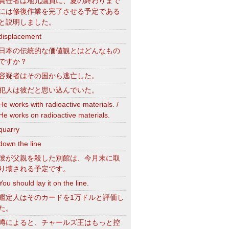
責任者は地元議員に、夏の終わりまで
には修復作業を完了させる予定である
と説明しました。
displacement
日本の伝統的な価値観とはどんなもの
ですか？
容疑者はその国から逃亡した。
犯人は彼だと思い込んでいた。
He works with radioactive materials. /
He works on radioactive materials.
quarry
down the line
彼が父親を殺した別館は、今月末に取
り壊される予定です。
You should lay it on the line.
鑑定人はそのカードを1万ドルと評価し
た。
噂によると、チャールズ王はもっと控