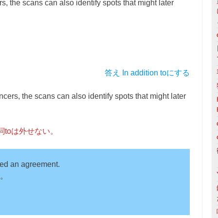
rs, the scans can also identify spots that might later
答え In addition toにする
ncers, the scans can also identify spots that might later
toは外せない。
hed an agreement.
。