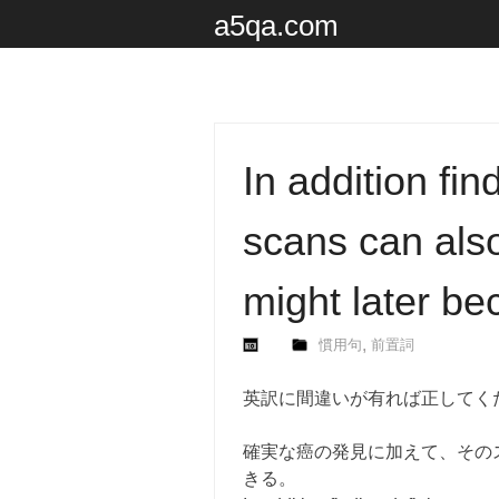
a5qa.com
In addition fin
scans can also
might later b
,
慣用句
前置詞
英訳に間違いが有れば正してく
確実な癌の発見に加えて、その
きる。