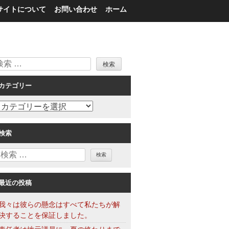
サイトについて
お問い合わせ
ホーム
検
索
カテゴリー
カ
テ
ゴ
検索
リ
検
ー
索
最近の投稿
我々は彼らの懸念はすべて私たちが解
決することを保証しました。