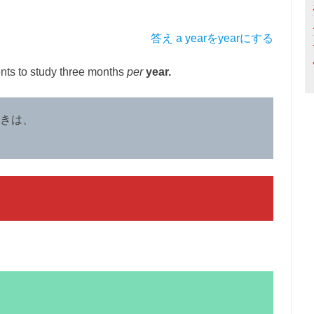
答え a yearをyearにする
ents to study three months
per
year.
きは、