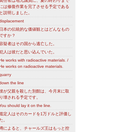
責任者は地元議員に、夏の終わりまで
には修復作業を完了させる予定である
と説明しました。
displacement
日本の伝統的な価値観とはどんなもの
ですか？
容疑者はその国から逃亡した。
犯人は彼だと思い込んでいた。
He works with radioactive materials. /
He works on radioactive materials.
quarry
down the line
彼が父親を殺した別館は、今月末に取
り壊される予定です。
You should lay it on the line.
鑑定人はそのカードを1万ドルと評価し
た。
噂によると、チャールズ王はもっと控