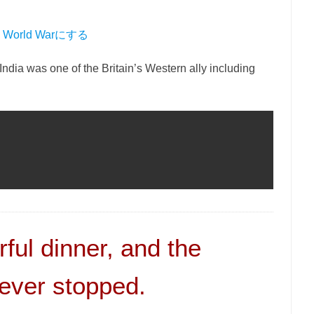
nd World Warにする
 India was one of the Britain’s Western ally including
ul dinner, and the
ever stopped.