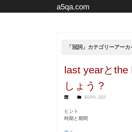
a5qa.com
「
冠詞
」カテゴリーアーカ
last yearとt
しょう？
,
副詞句
冠詞
ヒント
時期と期間