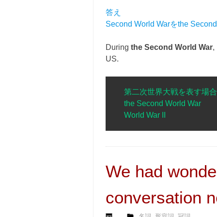
答え
Second World Warをthe Seco
During
the Second World War
,
US.
第二次世界大戦を表す場合
the Second World War
World War II
We had wonderf
conversation n
,
,
名詞
形容詞
冠詞