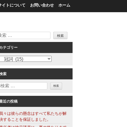
サイトについて
お問い合わせ
ホーム
検
索
カテゴリー
カ
テ
ゴ
検索
リ
検
ー
索
最近の投稿
我々は彼らの懸念はすべて私たちが解
決することを保証しました。