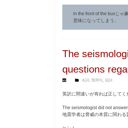
in the front of 
意味になってしまう。
The seismologi
questions regar
,
,
名詞
慣用句
冠詞
英訳に間違いが有れば正してく
The seismologist did not answer 
地震学者は脅威の本質に関わる