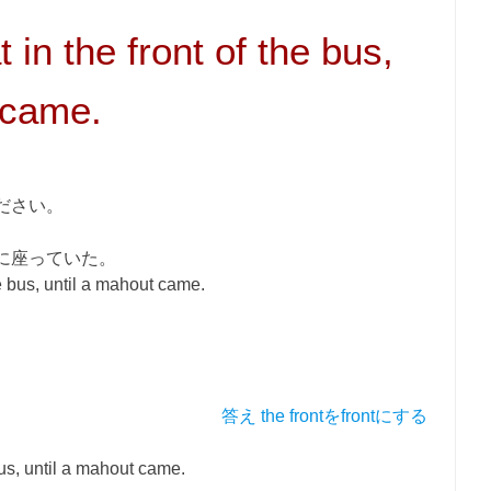
 in the front of the bus,
 came.
ださい。
に座っていた。
he bus, until a mahout came.
答え the frontをfrontにする
us, until a mahout came.