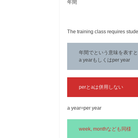
年間
The training class requires stud
年間でという意味を表すと
a yearもしくはper year
perとaは併用しない
a year=per year
week, monthなども同様