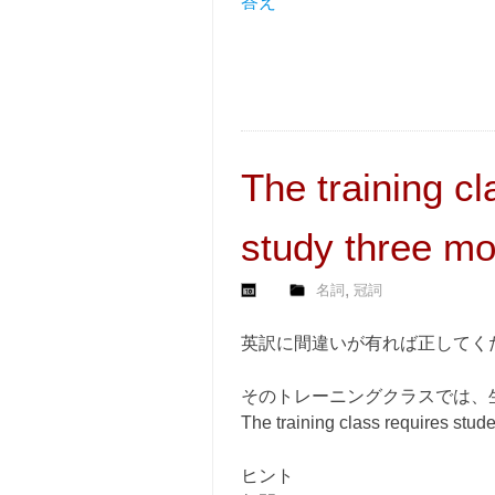
答え
The training cl
study three mo
,
名詞
冠詞
英訳に間違いが有れば正してく
そのトレーニングクラスでは、
The training class requires stude
ヒント