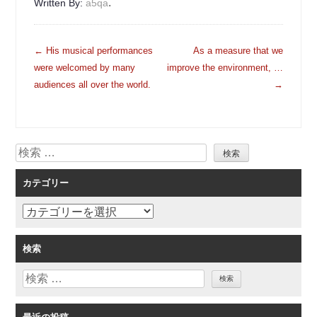
.
Written By:
a5qa
投
←
His musical performances
As a measure that we
稿
were welcomed by many
improve the environment, …
ナ
audiences all over the world.
→
ビ
ゲ
ー
検
シ
索
ョ
カテゴリー
ン
カ
テ
ゴ
検索
リ
検
ー
索