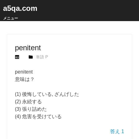
a5qa.com
メニュー
penitent
単語 P
penitent
意味は？
(1) 後悔している, ざんげした
(2) 永続する
(3) 張り詰めた
(4) 危害を受けている
答え 1