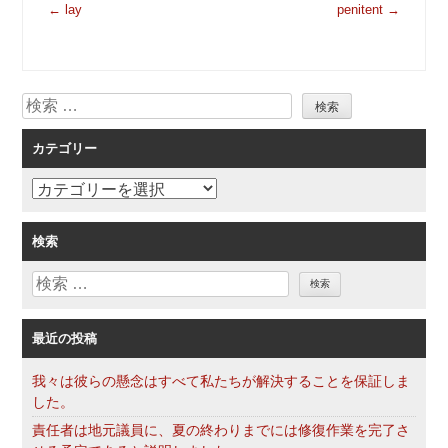
投
←
lay
penitent
→
稿
ナ
ビ
検
ゲ
索
ー
カテゴリー
シ
ョ
カ
ン
テ
ゴ
検索
リ
検
ー
索
最近の投稿
我々は彼らの懸念はすべて私たちが解決することを保証しま
した。
責任者は地元議員に、夏の終わりまでには修復作業を完了さ