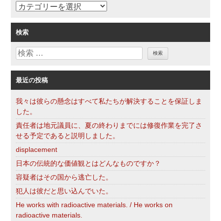
カ
テ
ゴ
検索
リ
検
ー
索
最近の投稿
我々は彼らの懸念はすべて私たちが解決することを保証しま
した。
責任者は地元議員に、夏の終わりまでには修復作業を完了さ
せる予定であると説明しました。
displacement
日本の伝統的な価値観とはどんなものですか？
容疑者はその国から逃亡した。
犯人は彼だと思い込んでいた。
He works with radioactive materials. / He works on
radioactive materials.