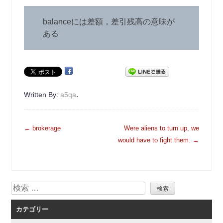
balanceには差額，差引残高の意味が
ある
.
Written By:
a5qa
投
←
brokerage
Were aliens to turn up, we
稿
would have to fight them.
→
ナ
ビ
ゲ
検
ー
索
シ
カテゴリー
ョ
ン