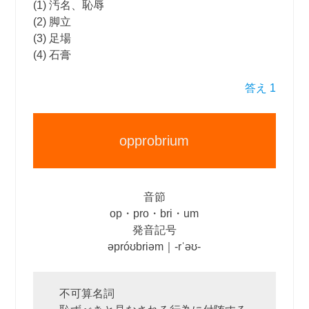
(1) 汚名、恥辱
(2) 脚立
(3) 足場
(4) 石膏
答え 1
opprobrium
音節
op・pro・bri・um
発音記号
əpróʊbriəm｜‐rˈəʊ‐
不可算名詞