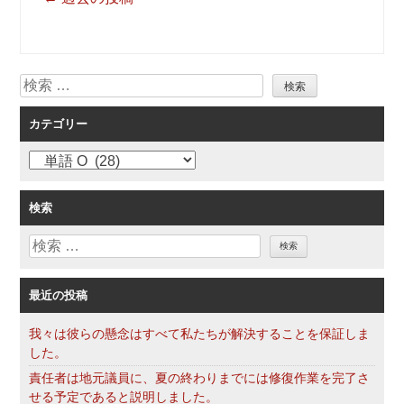
稿
ナ
ビ
検
ゲ
索
ー
カテゴリー
シ
ョ
カ
ン
テ
ゴ
検索
リ
検
ー
索
最近の投稿
我々は彼らの懸念はすべて私たちが解決することを保証しま
した。
責任者は地元議員に、夏の終わりまでには修復作業を完了さ
せる予定であると説明しました。