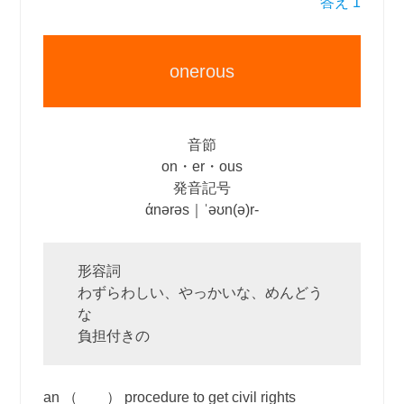
答え 1
onerous
音節
on・er・ous
発音記号
άnərəs｜ˈəʊn(ə)r‐
形容詞
わずらわしい、やっかいな、めんどう
な
負担付きの
an （ ） procedure to get civil rights