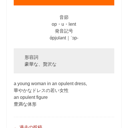
音節
op・u・lent
発音記号
άpjʊlənt｜ˈɔp‐
形容詞
豪華な、贅沢な
a young woman in an opulent dress,
華やかなドレスの若い女性
an opulent figure
豊満な体形
投
←
過去の投稿