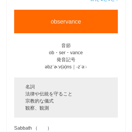
observance
音節
ob・ser・vance
発音記号
əbzˈɚːv(ə)ns｜‐zˈəː‐
名詞
法律や伝統を守ること
宗教的な儀式
観察、観測
Sabbath （ ）