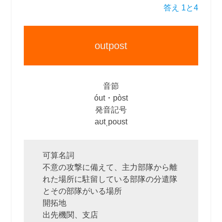
答え 1と4
outpost
音節
óut・pòst
発音記号
aʊtˌpoʊst
可算名詞
不意の攻撃に備えて、主力部隊から離
れた場所に駐留している部隊の分遣隊
とその部隊がいる場所
開拓地
出先機関、支店