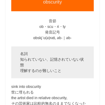
obscurity
音節
ob・scu・ri・ty
発音記号
ɑbskjˈʊ(ə)rəṭi, əb‐｜əb‐
名詞
知られていない、記憶されていない状
態
理解するのが難しいこと
sink into obscurity
世に埋もれる
the artist died in relative obscurity,
その芸術家は比較的無名のままでなくなった