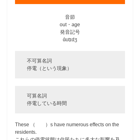
音節
out・age
発音記号
άʊṭɪdʒ
不可算名詞
停電（という現象）
可算名詞
停電している時間
These （ ）s have numerous effects on the
residents.
これらの停電状態は住民たちに多大な影響を及