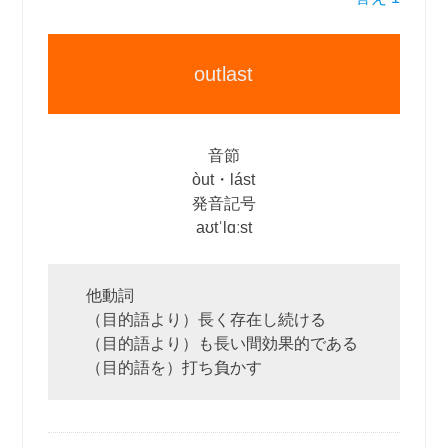
outlast
音節
òut・lást
発音記号
aʊtˈlɑːst
他動詞
（目的語より）長く存在し続ける
（目的語より）も長い間効果的である
（目的語を）打ち負かす