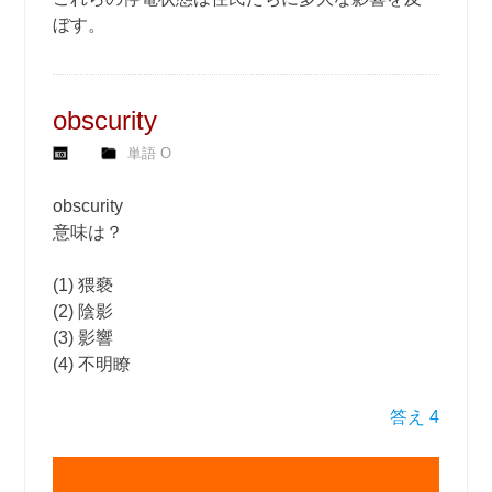
ぼす。
obscurity
単語 O
obscurity
意味は？
(1) 猥褻
(2) 陰影
(3) 影響
(4) 不明瞭
答え 4