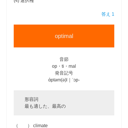
(4) 選択権
答え 1
optimal
音節
op・ti・mal
発音記号
άptəm(ə)l｜ˈɔp‐
形容詞
最も適した、最高の
（ ） climate