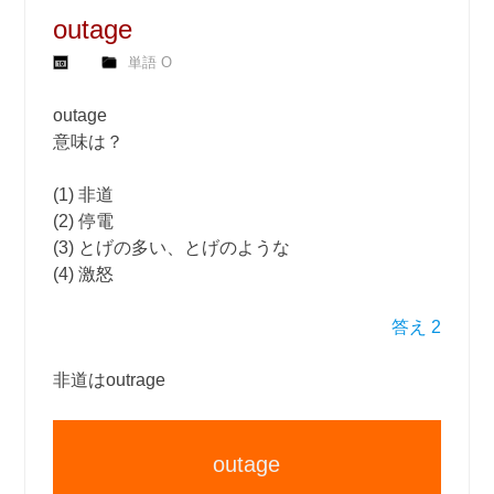
outage
単語 O
outage
意味は？
(1) 非道
(2) 停電
(3) とげの多い、とげのような
(4) 激怒
答え 2
非道はoutrage
outage