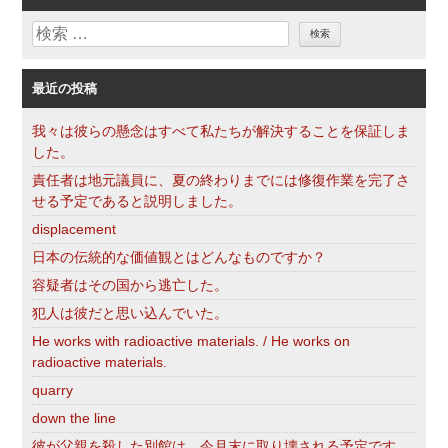
リ
検
ー
索
最近の投稿
我々は彼らの懸念はすべて私たちが解決することを保証しま
した。
責任者は地元議員に、夏の終わりまでには修復作業を完了さ
せる予定であると説明しました。
displacement
日本の伝統的な価値観とはどんなものですか？
容疑者はその国から逃亡した。
犯人は彼だと思い込んでいた。
He works with radioactive materials. / He works on
radioactive materials.
quarry
down the line
彼が父親を殺した別館は、今月末に取り壊される予定です。