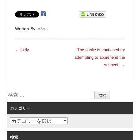
.
Written By:
a5qa
投
←
fairly
The public is cautioned for
稿
attempting to apprehend the
ナ
suspect.
→
ビ
ゲ
ー
検
シ
索
ョ
カテゴリー
ン
カ
テ
ゴ
検索