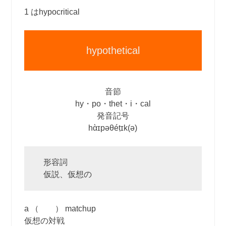
1 はhypocritical
hypothetical
音節
hy・po・thet・i・cal
発音記号
hὰɪpəθéṭɪk(ə)
形容詞
仮説、仮想の
a （ ） matchup
仮想の対戦