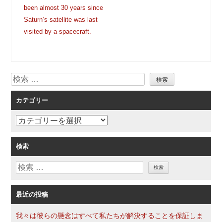
ナ
been almost 30 years since
ビ
Saturn’s satellite was last
ゲ
visited by a spacecraft.
ー
シ
ョ
検
ン
索
カテゴリー
カ
テ
ゴ
検索
リ
検
ー
索
最近の投稿
我々は彼らの懸念はすべて私たちが解決することを保証しま