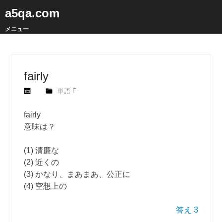
a5qa.com
メニュー
fairly
単語 F
fairly
意味は？
(1) 清廉な
(2) 近くの
(3) かなり、まあまあ、公正に
(4) 空想上の
答え 3