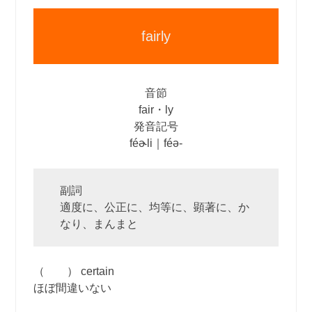
fairly
音節
fair・ly
発音記号
féɚli｜féə‐
副詞
適度に、公正に、均等に、顕著に、か
なり、まんまと
（ ） certain
ほぼ間違いない