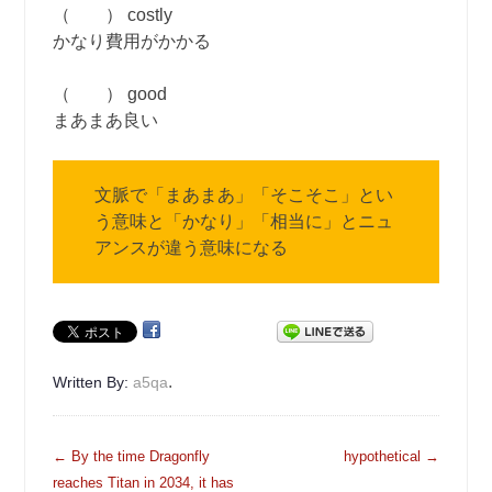
（ ） costly
かなり費用がかかる
（ ） good
まあまあ良い
文脈で「まあまあ」「そこそこ」とい
う意味と「かなり」「相当に」とニュ
アンスが違う意味になる
.
Written By:
a5qa
投
←
By the time Dragonfly
hypothetical
→
稿
reaches Titan in 2034, it has