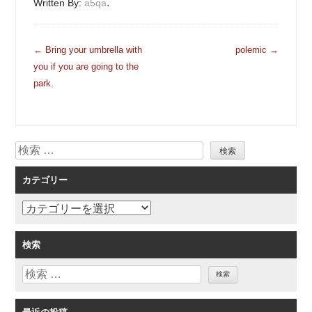
.
Written By:
a5qa
投
←
Bring your umbrella with
polemic
→
稿
you if you are going to the
ナ
park.
ビ
ゲ
ー
検
シ
索
ョ
カテゴリー
ン
カ
テ
ゴ
検索
リ
検
ー
索