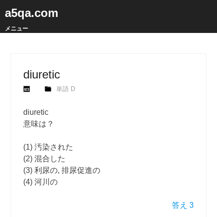
a5qa.com
メニュー
diuretic
単語 D
diuretic
意味は？
(1) 汚染された
(2) 混合した
(3) 利尿の, 排尿促進の
(4) 河川の
答え 3