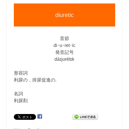
diuretic
音節
di･u･ret･ic
発音記号
dàɪjʊrétɪk
形容詞
利尿の，排尿促進の.
名詞
利尿剤