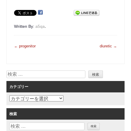
.
Written By:
a5qa
投
←
progenitor
diuretic
→
稿
ナ
ビ
検
ゲ
索
ー
カテゴリー
シ
ョ
カ
ン
テ
ゴ
検索
リ
検
ー