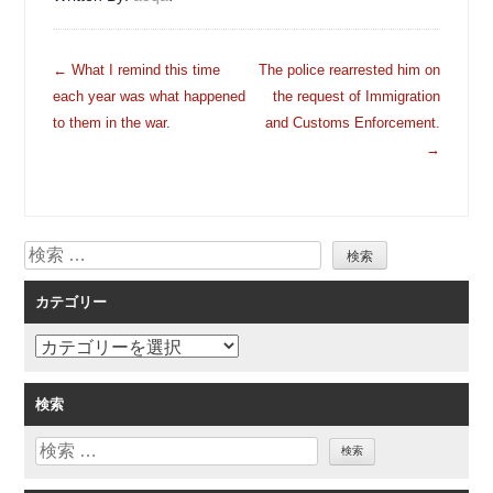
投
←
What I remind this time
The police rearrested him on
稿
each year was what happened
the request of Immigration
ナ
to them in the war.
and Customs Enforcement.
ビ
→
ゲ
ー
シ
検
ョ
索
ン
カテゴリー
カ
テ
ゴ
検索
リ
検
ー
索