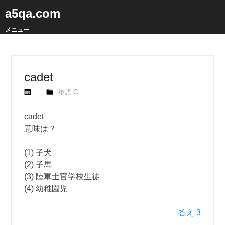
a5qa.com
メニュー
cadet
単語 C
cadet
意味は？
(1) 子犬
(2) 子馬
(3) 陸軍士官学校生徒
(4) 幼稚園児
答え 3