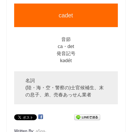
cadet
音節
ca・det
発音記号
kədét
名詞
(陸・海・空・警察の)士官候補生、末
の息子、弟、売春あっせん業者
.
Written By:
a5qa