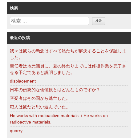
ゴ
検索
リ
検
ー
索
最近の投稿
我々は彼らの懸念はすべて私たちが解決することを保証しま
した。
責任者は地元議員に、夏の終わりまでには修復作業を完了さ
せる予定であると説明しました。
displacement
日本の伝統的な価値観とはどんなものですか？
容疑者はその国から逃亡した。
犯人は彼だと思い込んでいた。
He works with radioactive materials. / He works on
radioactive materials.
quarry