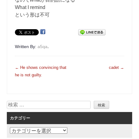
What I remind
という形は不可
.
Written By:
a5qa
投
←
He shows convincing that
cadet
→
稿
he is not guilty.
ナ
ビ
ゲ
検
ー
索
シ
カテゴリー
ョ
ン
カ
テ