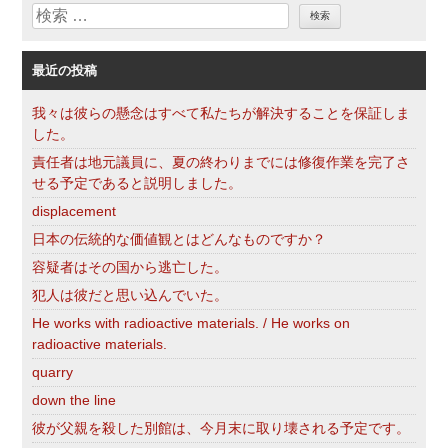
検
ー
索
最近の投稿
我々は彼らの懸念はすべて私たちが解決することを保証しま
した。
責任者は地元議員に、夏の終わりまでには修復作業を完了さ
せる予定であると説明しました。
displacement
日本の伝統的な価値観とはどんなものですか？
容疑者はその国から逃亡した。
犯人は彼だと思い込んでいた。
He works with radioactive materials. / He works on
radioactive materials.
quarry
down the line
彼が父親を殺した別館は、今月末に取り壊される予定です。