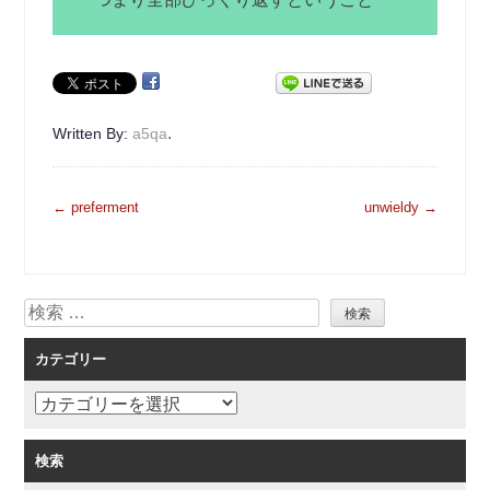
.
Written By:
a5qa
投
←
preferment
unwieldy
→
稿
ナ
ビ
検
ゲ
索
ー
カテゴリー
シ
ョ
カ
ン
テ
ゴ
検索
リ