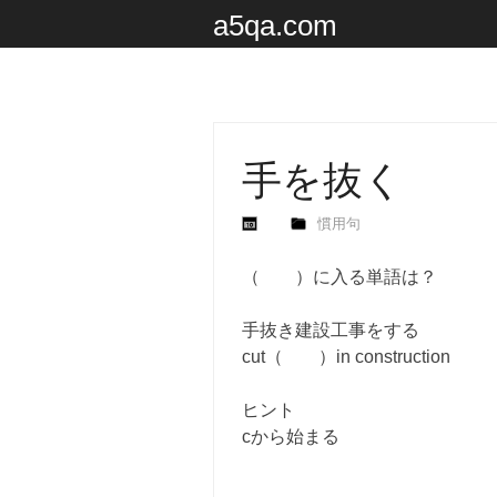
a5qa.com
手を抜く
慣用句
（ ）に入る単語は？
手抜き建設工事をする
cut（ ）in construction
ヒント
cから始まる