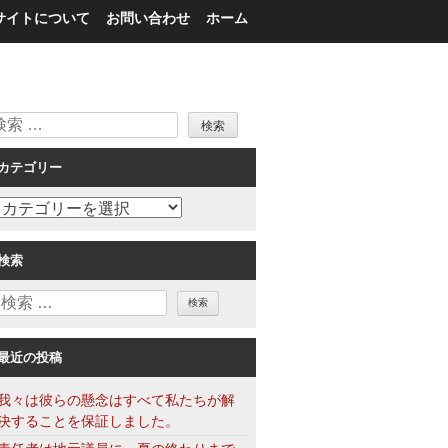
サイトについて
お問い合わせ
ホーム
検
索
カテゴリー
カ
テ
ゴ
検索
リ
検
ー
索
最近の投稿
我々は彼らの懸念はすべて私たちが解
決することを保証しました。