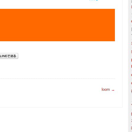
loom
→