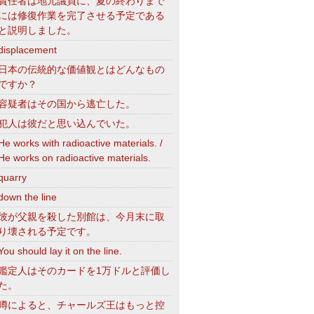
責任者は地元議員に、夏の終わりまで
には修復作業を完了させる予定である
と説明しました。
displacement
日本の伝統的な価値観とはどんなもの
ですか？
容疑者はその国から逃亡した。
犯人は彼だと思い込んでいた。
He works with radioactive materials. /
He works on radioactive materials.
quarry
down the line
彼が父親を殺した別館は、今月末に取
り壊される予定です。
You should lay it on the line.
鑑定人はそのカードを1万ドルと評価し
た。
噂によると、チャールズ王はもっと控