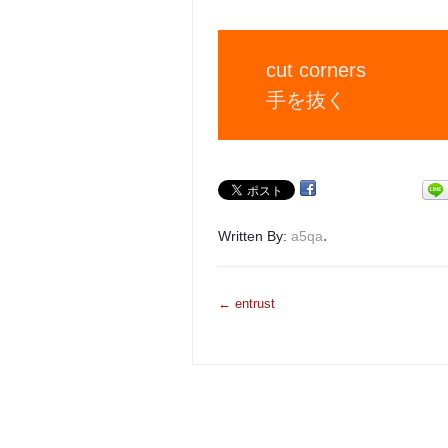
cut corners
手を抜く
.
Written By:
a5qa
投
←
entrust
稿
ナ
ビ
ゲ
ー
シ