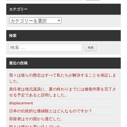
索
シ
カテゴリー
ョ
ン
カ
テ
ゴ
検索
リ
検
ー
索
最近の投稿
我々は彼らの懸念はすべて私たちが解決することを保証しま
した。
責任者は地元議員に、夏の終わりまでには修復作業を完了さ
せる予定であると説明しました。
displacement
日本の伝統的な価値観とはどんなものですか？
容疑者はその国から逃亡した。
犯人は彼だと思い込んでいた。