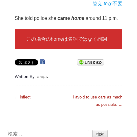
答え toが不要
She told police she
came
home
around 11 p.m.
この場合のhomeは名詞ではなく副詞
.
Written By:
a5qa
投
←
inflect
I avoid to use cars as much
稿
as possible.
→
ナ
ビ
ゲ
検
ー