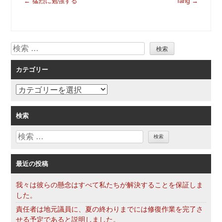
←
猛烈に勉強する
fang
→
稿
ナ
ビ
検
ゲ
索
ー
カテゴリー
シ
ョ
カ
ン
テ
ゴ
検索
リ
検
ー
索
最近の投稿
我々は彼らの懸念はすべて私たちが解決することを保証しま
した。
責任者は地元議員に、夏の終わりまでには修復作業を完了さ
せる予定であると説明しました。