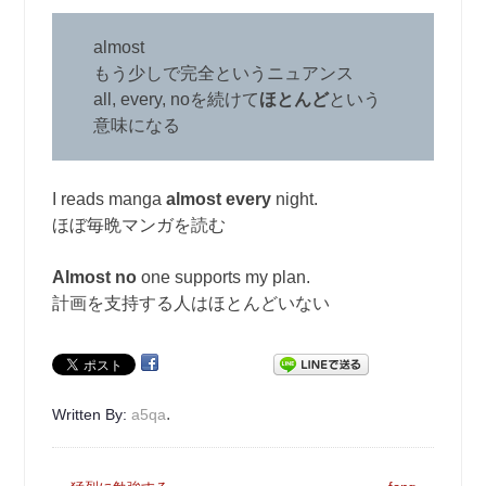
almost
もう少しで完全というニュアンス
all, every, noを続けて
ほとんど
という
意味になる
I reads manga
almost every
night.
ほぼ毎晩マンガを読む
Almost no
one supports my plan.
計画を支持する人はほとんどいない
.
Written By:
a5qa
投