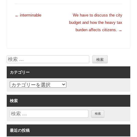
投
←
interminable
We have to discuss the city
稿
budget and how the heavy tax
ナ
burden affects citizens.
→
ビ
ゲ
ー
検
シ
索
ョ
カテゴリー
ン
カ
テ
ゴ
検索
リ
検
ー
索
最近の投稿