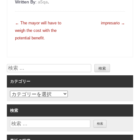
.
Written By:
a5qa
投
←
The mayor will have to
impresario
→
稿
weigh the cost with the
ナ
potential benefit.
ビ
ゲ
ー
検
シ
索
ョ
カテゴリー
ン
カ
テ
ゴ
検索
リ
検
ー
索