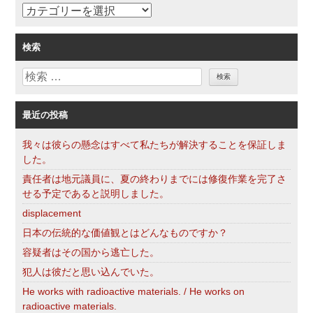
ョ
カ
ン
テ
ゴ
検索
リ
検
ー
索
最近の投稿
我々は彼らの懸念はすべて私たちが解決することを保証しま
した。
責任者は地元議員に、夏の終わりまでには修復作業を完了さ
せる予定であると説明しました。
displacement
日本の伝統的な価値観とはどんなものですか？
容疑者はその国から逃亡した。
犯人は彼だと思い込んでいた。
He works with radioactive materials. / He works on
radioactive materials.