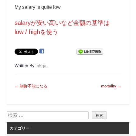
My salary is quite low.
salaryが安い高いなど金額の基準は
low / highを使う
.
Written By:
a5qa
投
←
制御不能になる
mortality
→
稿
ナ
ビ
検
ゲ
索
ー
カテゴリー
シ