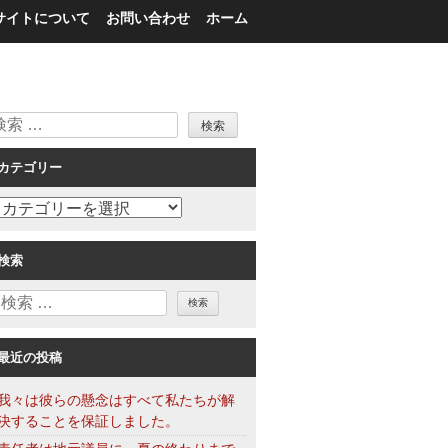
サイトについて
お問い合わせ
ホーム
検
索
カテゴリー
カ
テ
ゴ
検索
リ
検
ー
索
最近の投稿
我々は彼らの懸念はすべて私たちが解
決することを保証しました。