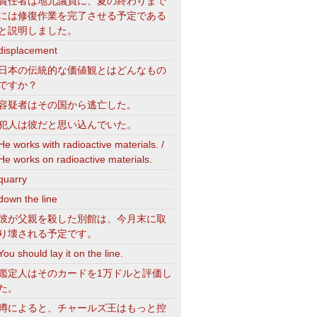
責任者は地元議員に、夏の終わりまで
には修復作業を完了させる予定である
と説明しました。
displacement
日本の伝統的な価値観とはどんなもの
ですか？
容疑者はその国から逃亡した。
犯人は彼だと思い込んでいた。
He works with radioactive materials. /
He works on radioactive materials.
quarry
down the line
彼が父親を殺した別館は、今月末に取
り壊される予定です。
You should lay it on the line.
鑑定人はそのカードを1万ドルと評価し
た。
噂によると、チャールズ王はもっと控