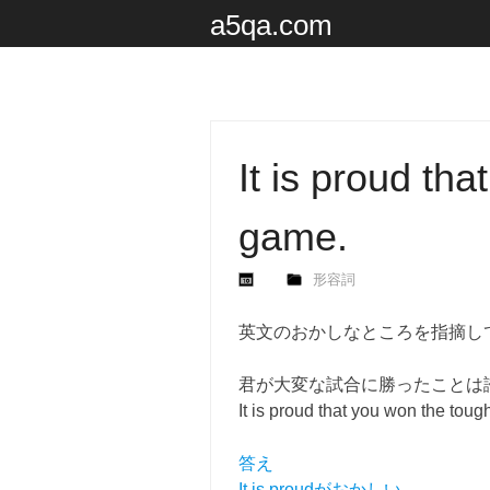
a5qa.com
It is proud th
game.
形容詞
英文のおかしなところを指摘し
君が大変な試合に勝ったことは
It is proud that you won the tou
答え
It is proudがおかしい