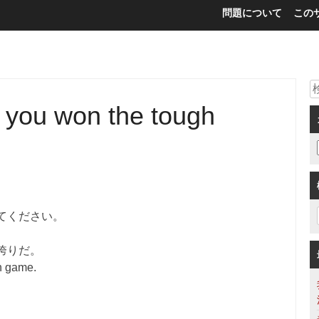
問題について
この
at you won the tough
てください。
誇りだ。
gh game.