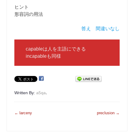
ヒント
形容詞の用法
答え 間違いなし
capableは人を主語にできる
incapableも同様
.
Written By:
a5qa
投
←
larceny
preclusion
→
稿
ナ
ビ