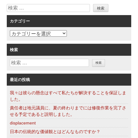
検
ゲ
索
ー
カテゴリー
シ
ョ
カ
ン
テ
ゴ
検索
リ
検
ー
索
最近の投稿
我々は彼らの懸念はすべて私たちが解決することを保証しま
した。
責任者は地元議員に、夏の終わりまでには修復作業を完了さ
せる予定であると説明しました。
displacement
日本の伝統的な価値観とはどんなものですか？