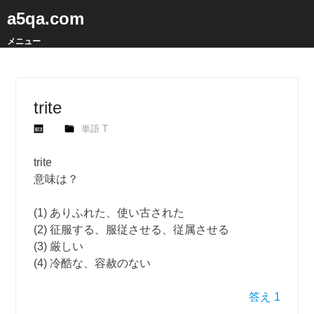
a5qa.com
メニュー
trite
単語 T
trite
意味は？
(1) ありふれた、使い古された
(2) 征服する、服従させる、従属させる
(3) 厳しい
(4) 冷酷な、容赦のない
答え 1