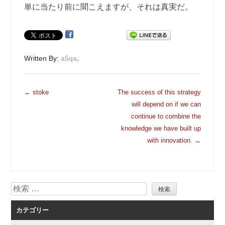
単に当たり前に聞こえますが、それは真実だ。
.
Written By:
a5qa
投
←
stoke
The success of this strategy
稿
will depend on if we can
ナ
continue to combine the
ビ
knowledge we have built up
ゲ
with innovation.
→
ー
シ
ョ
検
ン
索
カテゴリー