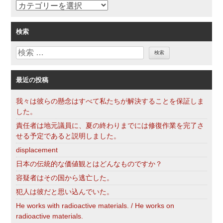
カ
テ
ゴ
検索
リ
検
ー
索
最近の投稿
我々は彼らの懸念はすべて私たちが解決することを保証しま
した。
責任者は地元議員に、夏の終わりまでには修復作業を完了さ
せる予定であると説明しました。
displacement
日本の伝統的な価値観とはどんなものですか？
容疑者はその国から逃亡した。
犯人は彼だと思い込んでいた。
He works with radioactive materials. / He works on
radioactive materials.