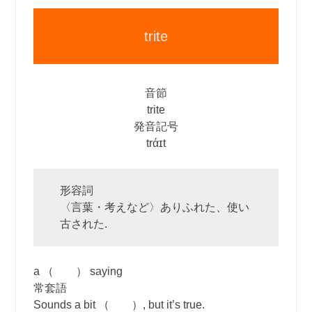
trite
音節
trite
発音記号
trάɪt
形容詞
〈言葉・考えなど〉ありふれた、使い
古された.
a （ ） saying
常套語
Sounds a bit （ ）, but it’s true.