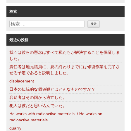
テ
ゴ
検索
リ
検
ー
索
最近の投稿
我々は彼らの懸念はすべて私たちが解決することを保証しま
した。
責任者は地元議員に、夏の終わりまでには修復作業を完了さ
せる予定であると説明しました。
displacement
日本の伝統的な価値観とはどんなものですか？
容疑者はその国から逃亡した。
犯人は彼だと思い込んでいた。
He works with radioactive materials. / He works on
radioactive materials.
quarry