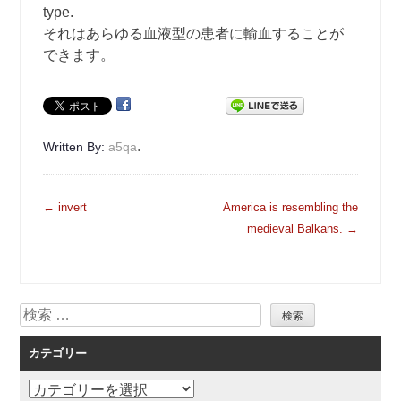
type.
それはあらゆる血液型の患者に輸血することが
できます。
.
Written By:
a5qa
投
←
invert
America is resembling the
稿
medieval Balkans.
→
ナ
ビ
ゲ
検
ー
索
シ
カテゴリー
ョ
ン
カ