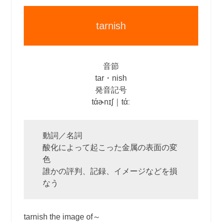
tarnish
音節
tar・nish
発音記号
tάɚnɪʃ｜tάː
動詞／名詞
酸化によって起こった金属の表面の変
色
誰かの評判、記録、イメージなどを損
なう
tarnish the image of～