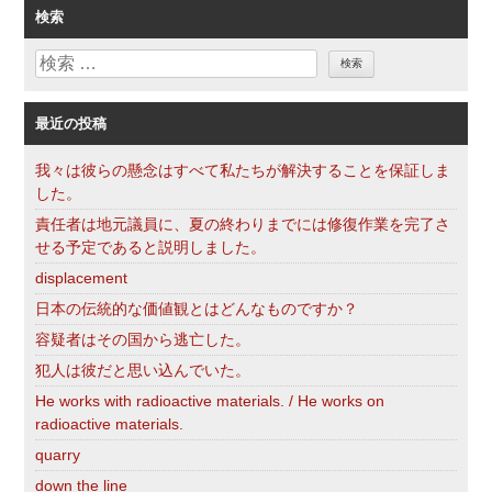
ゴ
検索
リ
検
ー
索
最近の投稿
我々は彼らの懸念はすべて私たちが解決することを保証しま
した。
責任者は地元議員に、夏の終わりまでには修復作業を完了さ
せる予定であると説明しました。
displacement
日本の伝統的な価値観とはどんなものですか？
容疑者はその国から逃亡した。
犯人は彼だと思い込んでいた。
He works with radioactive materials. / He works on
radioactive materials.
quarry
down the line