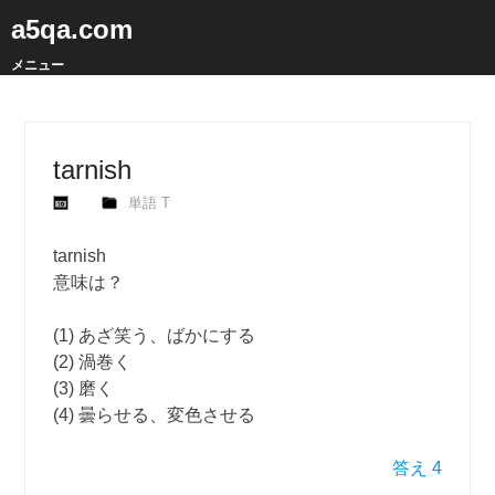
a5qa.com
メニュー
tarnish
単語 T
tarnish
意味は？
(1) あざ笑う、ばかにする
(2) 渦巻く
(3) 磨く
(4) 曇らせる、変色させる
答え 4