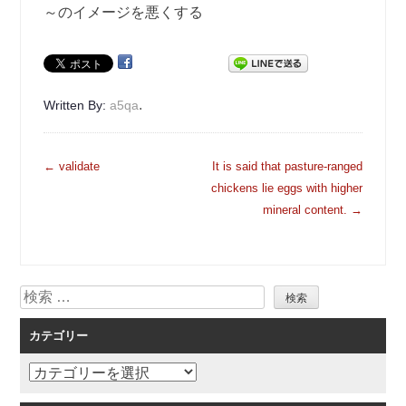
～のイメージを悪くする
.
Written By:
a5qa
投
←
validate
It is said that pasture-ranged
稿
chickens lie eggs with higher
ナ
mineral content.
→
ビ
ゲ
ー
検
シ
索
ョ
カテゴリー
ン
カ
テ