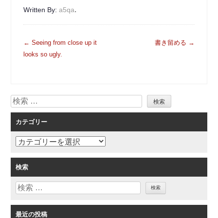
.
Written By:
a5qa
投
←
Seeing from close up it
書き留める
→
稿
looks so ugly.
ナ
ビ
ゲ
検
ー
索
シ
カテゴリー
ョ
ン
カ
テ
ゴ
検索
リ
検
ー
索
最近の投稿