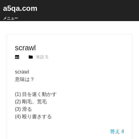
a5qa.com
メニュー
scrawl
単語 S
scrawl
意味は？
(1) 目を速く動かす
(2) 剛毛、荒毛
(3) 滑る
(4) 殴り書きする
答え 4