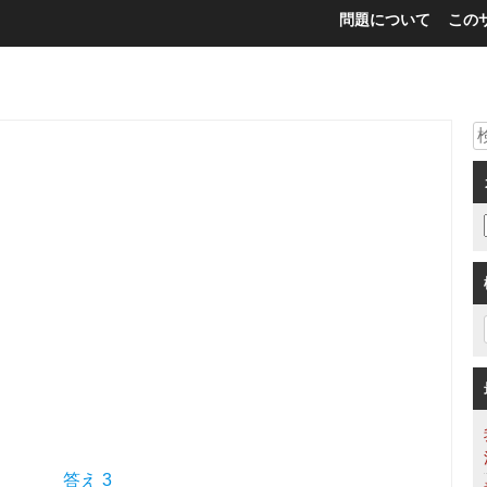
問題について
この
答え 3