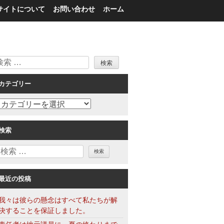
サイトについて
お問い合わせ
ホーム
検
索
カテゴリー
カ
テ
ゴ
検索
リ
検
ー
索
最近の投稿
我々は彼らの懸念はすべて私たちが解
決することを保証しました。