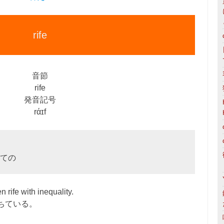
rife
音節
rife
発音記号
rάɪf
ての
 rife with inequality.
ちている。