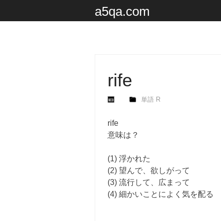
a5qa.com
rife
単語 R
rife
意味は？
(1) 浮かれた
(2) 望んで、欲しがって
(3) 流行して、広まって
(4) 細かいことによく気を配る