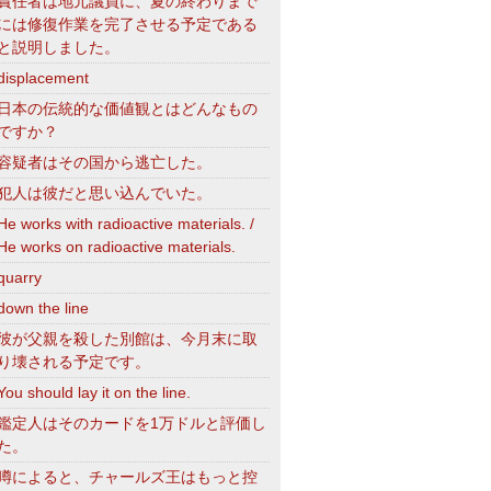
責任者は地元議員に、夏の終わりまで
には修復作業を完了させる予定である
と説明しました。
displacement
日本の伝統的な価値観とはどんなもの
ですか？
容疑者はその国から逃亡した。
犯人は彼だと思い込んでいた。
He works with radioactive materials. /
He works on radioactive materials.
quarry
down the line
彼が父親を殺した別館は、今月末に取
り壊される予定です。
You should lay it on the line.
鑑定人はそのカードを1万ドルと評価し
た。
噂によると、チャールズ王はもっと控