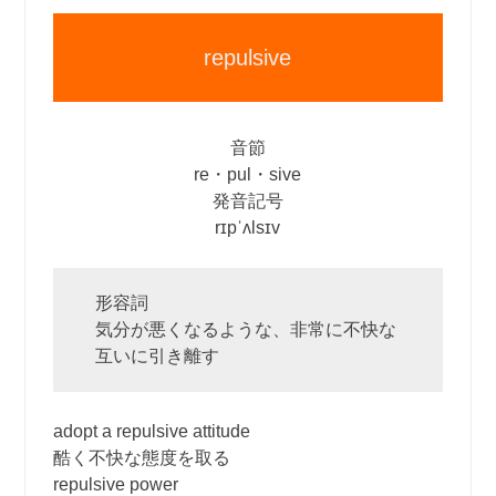
repulsive
音節
re・pul・sive
発音記号
rɪpˈʌlsɪv
形容詞
気分が悪くなるような、非常に不快な
互いに引き離す
adopt a repulsive attitude
酷く不快な態度を取る
repulsive power