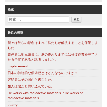
テ
ゴ
検索
リ
検
ー
索
最近の投稿
我々は彼らの懸念はすべて私たちが解決することを保証しま
した。
責任者は地元議員に、夏の終わりまでには修復作業を完了さ
せる予定であると説明しました。
displacement
日本の伝統的な価値観とはどんなものですか？
容疑者はその国から逃亡した。
犯人は彼だと思い込んでいた。
He works with radioactive materials. / He works on
radioactive materials.
quarry