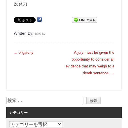
反発力
.
Written By:
a5qa
投
←
oligarchy
A jury must be given the
稿
opportunity to consider all
ナ
evidence that may weigh to a
ビ
death sentence.
→
ゲ
ー
シ
検
ョ
索
ン
カテゴリー
カ