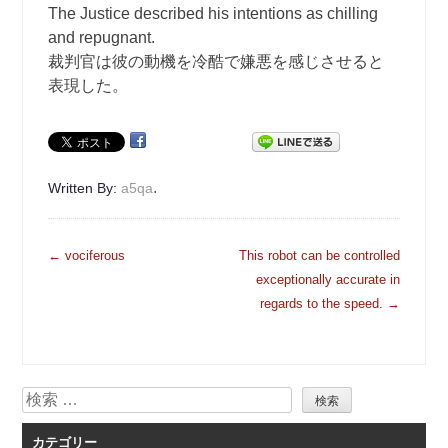
The Justice described his intentions as chilling
and repugnant.
裁判官は彼の動機を冷酷で嫌悪を感じさせると
表現した。
.
Written By:
a5qa
投
←
vociferous
This robot can be controlled
稿
exceptionally accurate in
ナ
regards to the speed.
→
ビ
ゲ
ー
検
シ
索
ョ
カテゴリー
ン