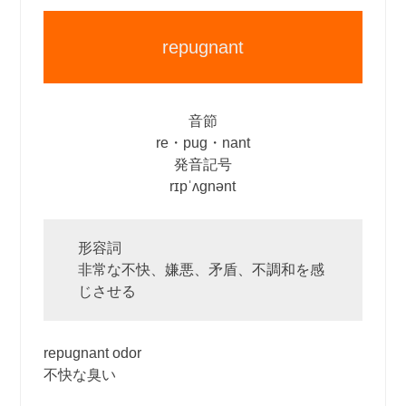
repugnant
音節
re・pug・nant
発音記号
rɪpˈʌgnənt
形容詞
非常な不快、嫌悪、矛盾、不調和を感
じさせる
repugnant odor
不快な臭い