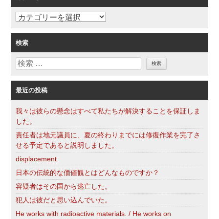
カ
テ
ゴ
検索
リ
検
ー
索
最近の投稿
我々は彼らの懸念はすべて私たちが解決することを保証しま
した。
責任者は地元議員に、夏の終わりまでには修復作業を完了さ
せる予定であると説明しました。
displacement
日本の伝統的な価値観とはどんなものですか？
容疑者はその国から逃亡した。
犯人は彼だと思い込んでいた。
He works with radioactive materials. / He works on