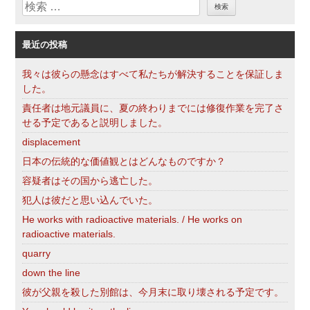
検
ー
索
最近の投稿
我々は彼らの懸念はすべて私たちが解決することを保証しま
した。
責任者は地元議員に、夏の終わりまでには修復作業を完了さ
せる予定であると説明しました。
displacement
日本の伝統的な価値観とはどんなものですか？
容疑者はその国から逃亡した。
犯人は彼だと思い込んでいた。
He works with radioactive materials. / He works on
radioactive materials.
quarry
down the line
彼が父親を殺した別館は、今月末に取り壊される予定です。