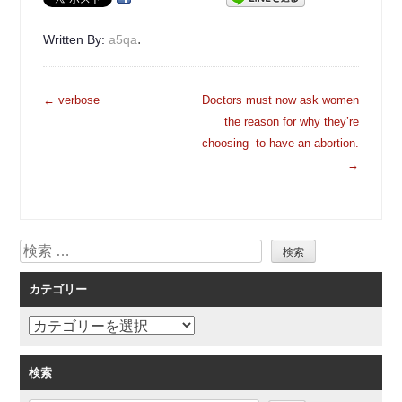
.
Written By:
a5qa
投
←
verbose
Doctors must now ask women
稿
the reason for why they’re
ナ
choosing to have an abortion.
ビ
→
ゲ
ー
シ
検
ョ
索
ン
カテゴリー
カ
テ
ゴ
検索
リ