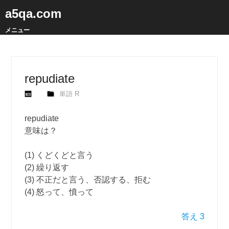
a5qa.com
メニュー
repudiate
単語 R
repudiate
意味は？
(1) くどくどと言う
(2) 繰り返す
(3) 不正だと言う、否認する、拒む
(4) 怒って、憤って
答え 3