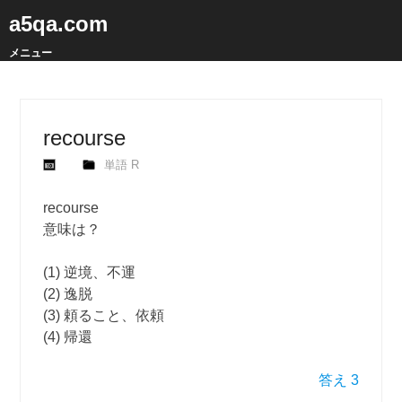
a5qa.com
メニュー
recourse
単語 R
recourse
意味は？
(1) 逆境、不運
(2) 逸脱
(3) 頼ること、依頼
(4) 帰還
答え 3