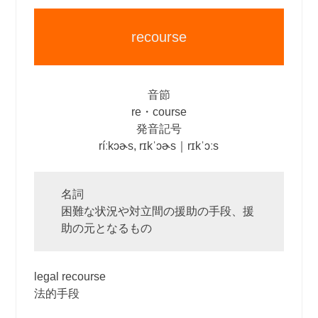
recourse
音節
re・course
発音記号
ríːkɔɚs, rɪkˈɔɚs｜rɪkˈɔːs
名詞
困難な状況や対立間の援助の手段、援
助の元となるもの
legal recourse
法的手段