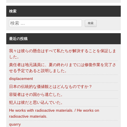
テ
ゴ
検索
リ
検
ー
索
最近の投稿
我々は彼らの懸念はすべて私たちが解決することを保証しま
した。
責任者は地元議員に、夏の終わりまでには修復作業を完了さ
せる予定であると説明しました。
displacement
日本の伝統的な価値観とはどんなものですか？
容疑者はその国から逃亡した。
犯人は彼だと思い込んでいた。
He works with radioactive materials. / He works on
radioactive materials.
quarry