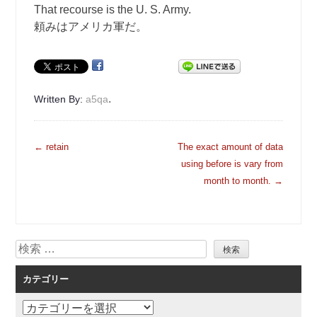
That recourse is the U. S. Army.
頼みはアメリカ軍だ。
.
Written By:
a5qa
投
←
retain
The exact amount of data
稿
using before is vary from
ナ
month to month.
→
ビ
ゲ
ー
検
シ
索
ョ
カテゴリー
ン
カ