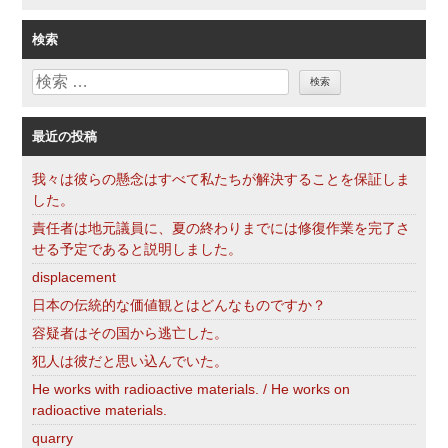
テ
ゴ
検索
リ
検
ー
索
最近の投稿
我々は彼らの懸念はすべて私たちが解決することを保証しま
した。
責任者は地元議員に、夏の終わりまでには修復作業を完了さ
せる予定であると説明しました。
displacement
日本の伝統的な価値観とはどんなものですか？
容疑者はその国から逃亡した。
犯人は彼だと思い込んでいた。
He works with radioactive materials. / He works on
radioactive materials.
quarry