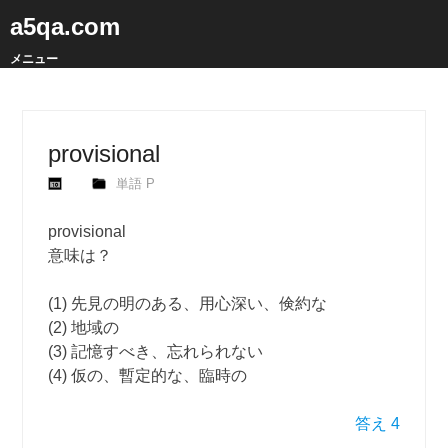
a5qa.com
メニュー
provisional
単語 P
provisional
意味は？
(1) 先見の明のある、用心深い、倹約な
(2) 地域の
(3) 記憶すべき、忘れられない
(4) 仮の、暫定的な、臨時の
答え 4