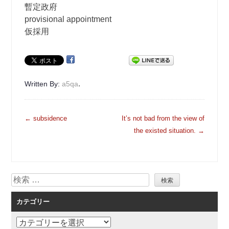
暫定政府
provisional appointment
仮採用
.
Written By:
a5qa
投
←
subsidence
It’s not bad from the view of
稿
the existed situation.
→
ナ
ビ
ゲ
検
ー
索
シ
カテゴリー
ョ
ン
カ