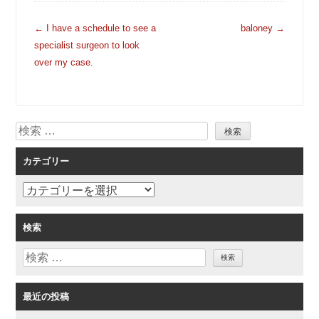
投
←
I have a schedule to see a
baloney
→
稿
specialist surgeon to look
ナ
over my case.
ビ
ゲ
ー
検
シ
索
ョ
カテゴリー
ン
カ
テ
ゴ
検索
リ
検
ー
索
最近の投稿