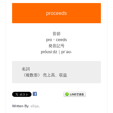
proceeds
音節
pro・ceeds
発音記号
próʊsiːdz｜prˈəʊ‐
名詞
《複数形》 売上高、収益
.
Written By:
a5qa