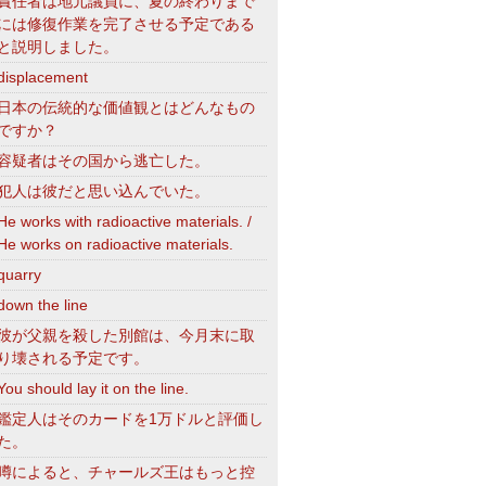
責任者は地元議員に、夏の終わりまで
には修復作業を完了させる予定である
と説明しました。
displacement
日本の伝統的な価値観とはどんなもの
ですか？
容疑者はその国から逃亡した。
犯人は彼だと思い込んでいた。
He works with radioactive materials. /
He works on radioactive materials.
quarry
down the line
彼が父親を殺した別館は、今月末に取
り壊される予定です。
You should lay it on the line.
鑑定人はそのカードを1万ドルと評価し
た。
噂によると、チャールズ王はもっと控