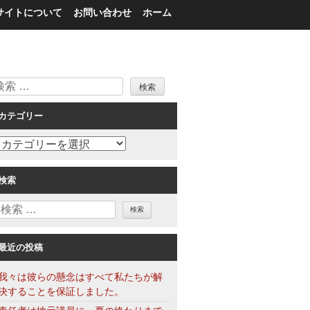
サイトについて
お問い合わせ
ホーム
検
索
カテゴリー
カ
テ
ゴ
検索
リ
検
ー
索
最近の投稿
我々は彼らの懸念はすべて私たちが解
決することを保証しました。