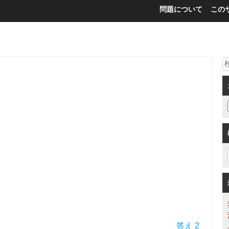
問題について
この
答え 2