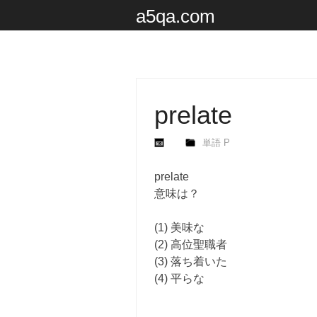
a5qa.com
prelate
単語 P
prelate
意味は？
(1) 美味な
(2) 高位聖職者
(3) 落ち着いた
(4) 平らな