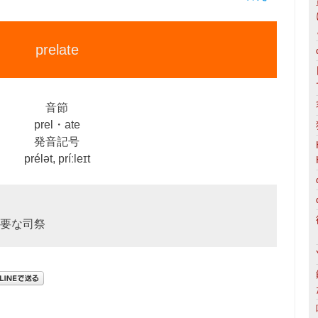
prelate
音節
prel・ate
発音記号
prélət, príːleɪt
要な司祭