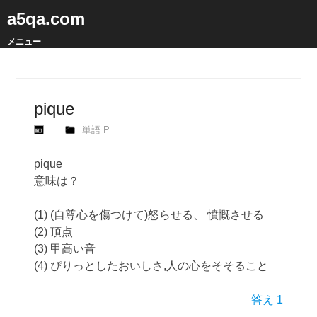
a5qa.com
メニュー
pique
単語 P
pique
意味は？
(1) (自尊心を傷つけて)怒らせる、 憤慨させる
(2) 頂点
(3) 甲高い音
(4) ぴりっとしたおいしさ,人の心をそそること
答え 1