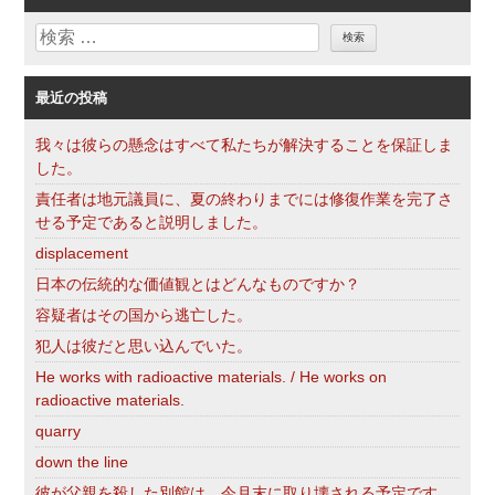
リ
検
ー
索
最近の投稿
我々は彼らの懸念はすべて私たちが解決することを保証しま
した。
責任者は地元議員に、夏の終わりまでには修復作業を完了さ
せる予定であると説明しました。
displacement
日本の伝統的な価値観とはどんなものですか？
容疑者はその国から逃亡した。
犯人は彼だと思い込んでいた。
He works with radioactive materials. / He works on
radioactive materials.
quarry
down the line
彼が父親を殺した別館は、今月末に取り壊される予定です。