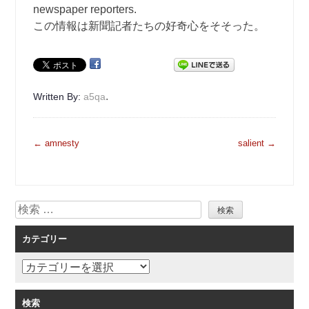
newspaper reporters.
この情報は新聞記者たちの好奇心をそそった。
.
Written By:
a5qa
投
←
amnesty
salient
→
稿
ナ
ビ
検
ゲ
索
ー
カテゴリー
シ
ョ
カ
ン
テ
ゴ
検索