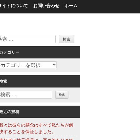
サイトについて
お問い合わせ
ホーム
検
索
カテゴリー
カ
テ
ゴ
検索
リ
検
ー
索
最近の投稿
我々は彼らの懸念はすべて私たちが解
決することを保証しました。