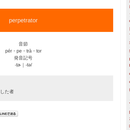
perpetrator
音節
pér・pe・trà・tor
発音記号
‐ṭɚ｜‐tə/
した者