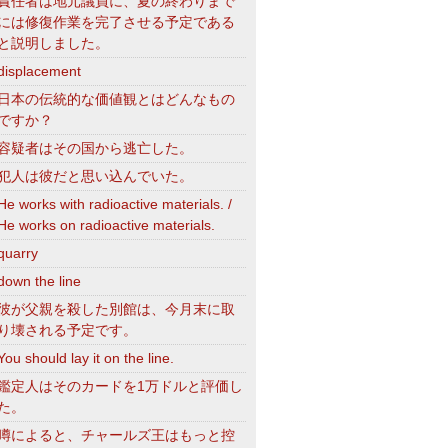
責任者は地元議員に、夏の終わりまで
には修復作業を完了させる予定である
と説明しました。
displacement
日本の伝統的な価値観とはどんなもの
ですか？
容疑者はその国から逃亡した。
犯人は彼だと思い込んでいた。
He works with radioactive materials. /
He works on radioactive materials.
quarry
down the line
彼が父親を殺した別館は、今月末に取
り壊される予定です。
You should lay it on the line.
鑑定人はそのカードを1万ドルと評価し
た。
噂によると、チャールズ王はもっと控