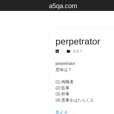
a5qa.com
perpetrator
単語 P
perpetrator
意味は？
(1) 殉職者
(2) 監事
(3) 幹事
(4) 悪事をはたらく人
答え 4