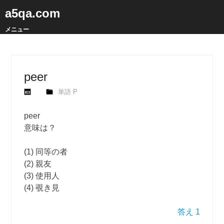
a5qa.com
メニュー
peer
単語 P
peer
意味は？
(1) 同等の者
(2) 親友
(3) 使用人
(4) 覗き見
答え 1