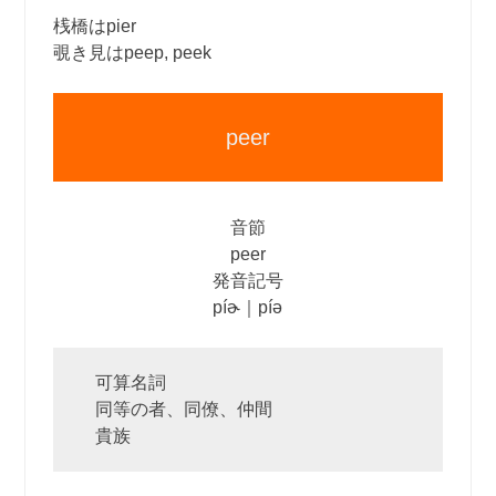
桟橋はpier
覗き見はpeep, peek
peer
音節
peer
発音記号
píɚ｜píə
可算名詞
同等の者、同僚、仲間
貴族