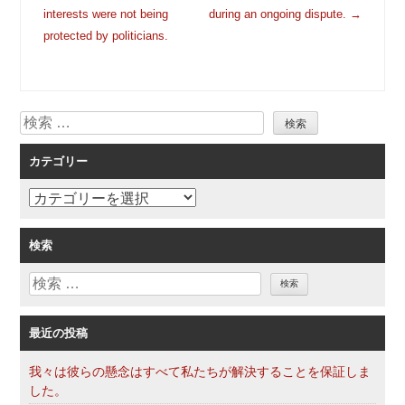
稿
interests were not being
during an ongoing dispute.
→
ナ
protected by politicians.
ビ
ゲ
ー
検
シ
索
ョ
カテゴリー
ン
カ
テ
ゴ
検索
リ
検
ー
索
最近の投稿
我々は彼らの懸念はすべて私たちが解決することを保証しま
した。