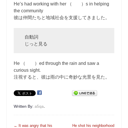
He’s had working with her （ ）s in helping
the community
彼は仲間たちと地域社会を支援してきました。
自動詞
じっと見る
He （ ）ed through the rain and saw a
curious sight.
注視すると、彼は雨の中に奇妙な光景を見た。
.
Written By:
a5qa
投
←
It was angry that his
He shot his neighborhood