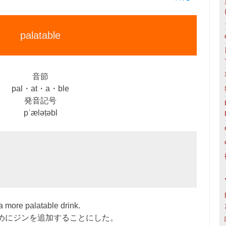
palatable
音節
pal・at・a・ble
発音記号
pˈæləṭəbl
a more palatable drink.
めにジンを追加することにした。