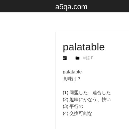
a5qa.com
palatable
単語 P
palatable
意味は？
(1) 同盟した、連合した
(2) 趣味にかなう、快い
(3) 平行の
(4) 交換可能な