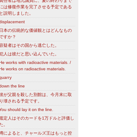
責任者は地元議員に、夏の終わりまで
には修復作業を完了させる予定である
と説明しました。
displacement
日本の伝統的な価値観とはどんなもの
ですか？
容疑者はその国から逃亡した。
犯人は彼だと思い込んでいた。
He works with radioactive materials. /
He works on radioactive materials.
quarry
down the line
彼が父親を殺した別館は、今月末に取
り壊される予定です。
You should lay it on the line.
鑑定人はそのカードを1万ドルと評価し
た。
噂によると、チャールズ王はもっと控