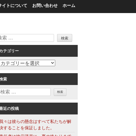
サイトについて
お問い合わせ
ホーム
検
索
カテゴリー
カ
テ
ゴ
検索
リ
検
ー
索
最近の投稿
我々は彼らの懸念はすべて私たちが解
決することを保証しました。