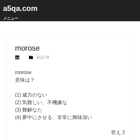
a5qa.com
メニュー
morose
単語 M
morose
意味は？
(1) 威力のない
(2) 気難しい、不機嫌な
(3) 難解なた
(4) 夢中にさせる、非常に興味深い
答え 2