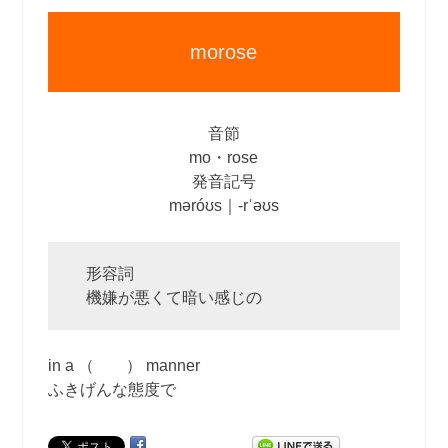
morose
音節
mo・rose
発音記号
məróʊs｜‐rˈəʊs
形容詞
機嫌が悪くて暗い感じの
in a （ ） manner
ふきげんな態度で