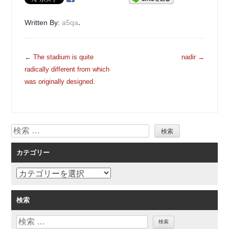
.
Written By:
a5qa
投
←
The stadium is quite
nadir
→
稿
radically different from which
ナ
was originally designed.
ビ
ゲ
ー
検
シ
索
ョ
カテゴリー
ン
カ
テ
ゴ
検索
リ
検
ー