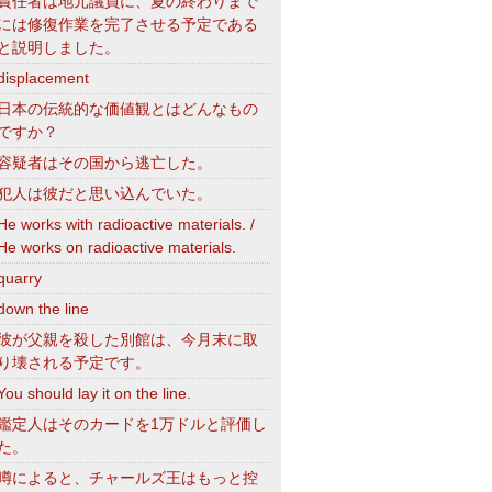
責任者は地元議員に、夏の終わりまで
には修復作業を完了させる予定である
と説明しました。
displacement
日本の伝統的な価値観とはどんなもの
ですか？
容疑者はその国から逃亡した。
犯人は彼だと思い込んでいた。
He works with radioactive materials. /
He works on radioactive materials.
quarry
down the line
彼が父親を殺した別館は、今月末に取
り壊される予定です。
You should lay it on the line.
鑑定人はそのカードを1万ドルと評価し
た。
噂によると、チャールズ王はもっと控