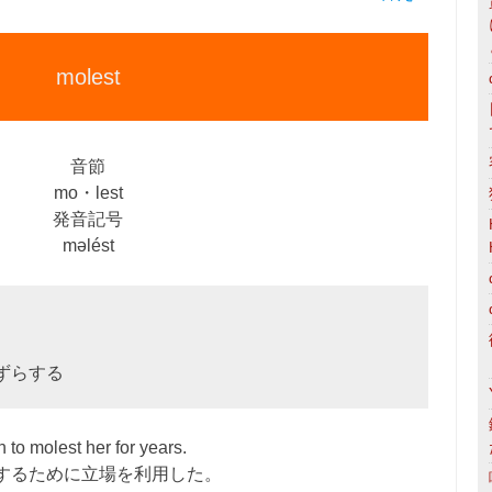
molest
音節
mo・lest
発音記号
məlést
ずらする
 to molest her for years.
するために立場を利用した。