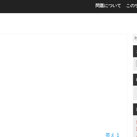
問題について
この
答え 1