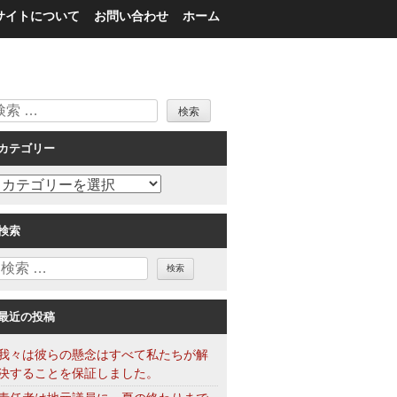
サイトについて
お問い合わせ
ホーム
検
索
カテゴリー
カ
テ
ゴ
検索
リ
検
ー
索
最近の投稿
我々は彼らの懸念はすべて私たちが解
決することを保証しました。