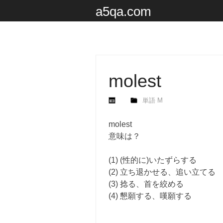
a5qa.com
molest
単語 M
molest
意味は？
(1) (性的に)いたずらする
(2) 立ち退かせる、追い立てる
(3) 捻る、首を絞める
(4) 懇願する、嘆願する