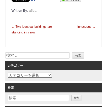
.
Written By:
a5qa
投
←
Two identical buildings are
innocuous
→
稿
standing in a row.
ナ
ビ
ゲ
検
ー
索
シ
カテゴリー
ョ
ン
カ
テ
ゴ
検索
リ
検
ー
索