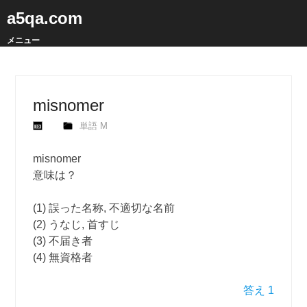
a5qa.com
メニュー
misnomer
単語 M
misnomer
意味は？
(1) 誤った名称, 不適切な名前
(2) うなじ, 首すじ
(3) 不届き者
(4) 無資格者
答え 1